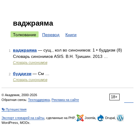
ваджраяма
Толкование
Перевод
Книги
ваджраяма
— сущ., кол во синонимов: 1 • буддизм (8)
1
Словарь синонимов ASIS. В.Н. Тришин. 2013 …
Словарь синонимов
буддизм
— См …
2
Словарь синонимов
© Академик, 2000-2026
18+
Обратная связь:
Техподдержка
,
Реклама на сайте
👣 Путешествия
Экспорт словарей на сайты
, сделанные на PHP,
Joomla,
Drupal,
WordPress, MODx.